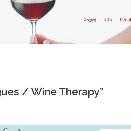
Αρχική
Info
Even
gues / Wine Therapy”