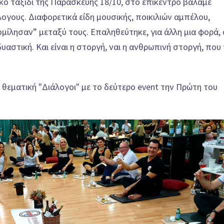
κό ταξίδι της Παρασκευής 18/10, στο επίκεντρο βάλαμε
ογους. Διαφορετικά είδη μουσικής, ποικιλιών αμπέλου,
ίλησαν” μεταξύ τους. Επαληθεύτηκε, για άλλη μια φορά, 
δυαστική. Και είναι η στοργή, ναι η ανθρωπινή στοργή, που
θεματική "Διάλογοι" με το δεύτερο event την Πρώτη του