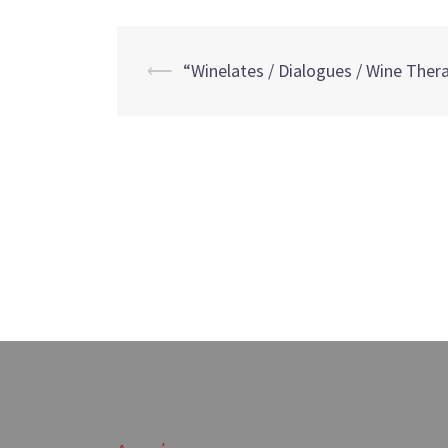
Post
⟵
“Winelates / Dialogues / Wine Ther
navigation