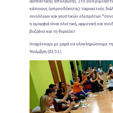
αισθαντικής απόλαυσης. Στο οινογυμναστι
κάποιους (απροσδόκητα;) ταιριαστούς διάλ
οινολόγων και γευστικών εδεσμάτων “συνομ
η ομορφιά είναι ολιστική, αρμονική και συν
βυζαίνει και τη θεριεύει!
Αναμένουμε με χαρά να ολοκληρώσουμε τη 
Νοέμβρη (01/11).