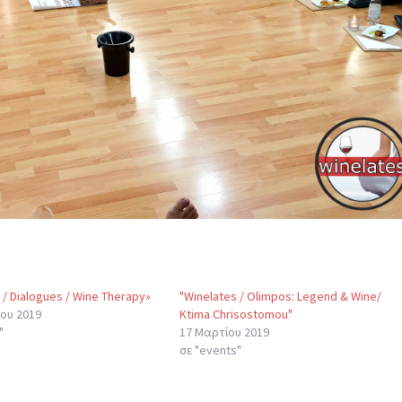
 / Dialogues / Wine Therapy»
"Winelates / Olimpos: Legend & Wine/
ου 2019
Ktima Chrisostomou"
"
17 Μαρτίου 2019
σε "events"