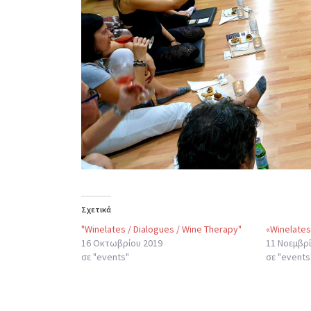
Σχετικά
"Winelates / Dialogues / Wine Therapy"
«Winelates
16 Οκτωβρίου 2019
11 Νοεμβρί
σε "events"
σε "events