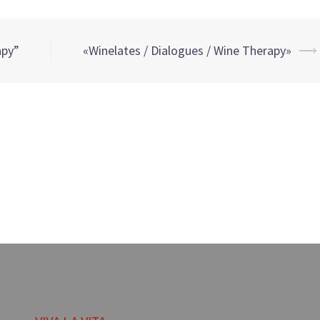
apy”
«Winelates / Dialogues / Wine Therapy»
⟶