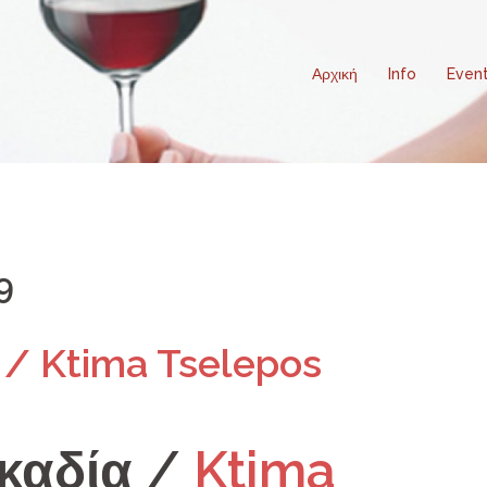
Αρχική
Info
Even
9
 / Ktima Tselepos
ρκαδία /
Ktima