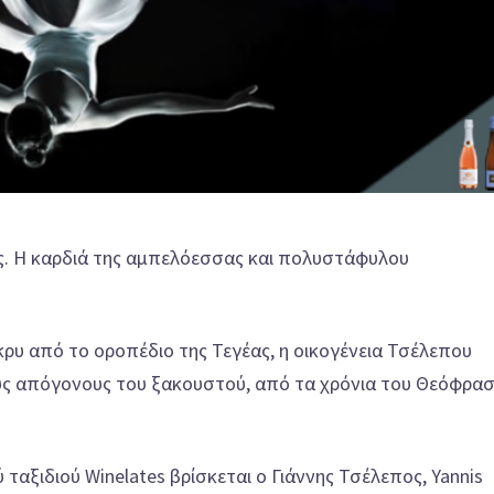
ας. Η καρδιά της αμπελόεσσας και πολυστάφυλου
ίκρυ από το οροπέδιο της Τεγέας, η οικογένεια Τσέλεπου
ς απόγονους του ξακουστού, από τα χρόνια του Θεόφρασ
ταξιδιού Winelates βρίσκεται ο Γιάννης Τσέλεπος, Yannis