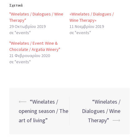
Σχετικά
"Winelates / Dialogues / Wine
«Winelates / Dialogues /
Therapy"
Wine Therapy»
29 Οκτωβρίου 2019
11 Νοεμβρίου 2019
σε "events"
σε "events"
"Winelates / Event: Wine &
Chocolate / Argatia Winery"
21 Φεβρουαρίου 2020
σε "events"
Post
⟵
“Winelates /
“Winelates /
navigation
opening season / The
Dialogues / Wine
art of living”
Therapy”
⟶