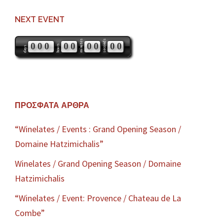
NEXT EVENT
minutes
seconds
0
0
0
0
0
0
0
0
0
hours
days
ΠΡΌΣΦΑΤΑ ΆΡΘΡΑ
“Winelates / Events : Grand Opening Season /
Domaine Hatzimichalis”
Winelates / Grand Opening Season / Domaine
Hatzimichalis
“Winelates / Event: Provence / Chateau de La
Combe”