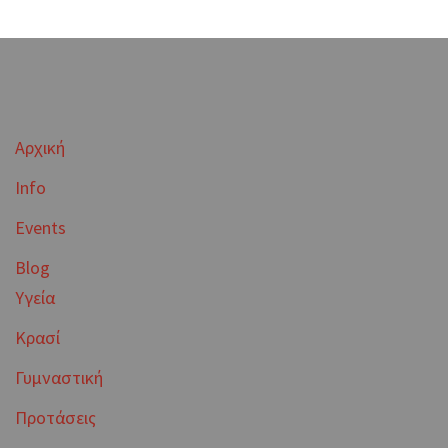
Αρχική
Info
Events
Blog
Υγεία
Κρασί
Γυμναστική
Προτάσεις