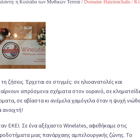
Αταλάντη: η Κοιλάδα των Μυθικών Terroir /
Domaine Hatzimichalis / Κ
 τη ζήσεις. Έρχεται σε στιγμές: σε ηλιοανατολές και
 παίρνουν απρόσμενα σχήματα στον ουρανό, σε κληματσίδ
ματα, σε αβίαστα κι ανέμελα χαμόγελα όταν η ψυχή νιώθε
ά ανοιχτή!
αν ΕΚΕΙ. Σε ένα αξέχαστο Winelates, αφεθήκαμε στις
ληροδοτήματα μιας πανάρχαιης αμπελουργικής ζώνης. Το