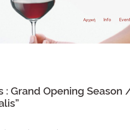
Αρχική
Info
Even
s : Grand Opening Season 
lis”