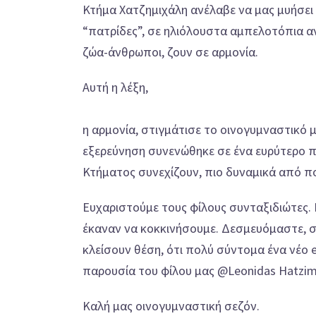
Κτήμα Χατζημιχάλη ανέλαβε να μας μυήσει 
“πατρίδες”, σε ηλιόλουστα αμπελοτόπια 
ζώα-άνθρωποι, ζουν σε αρμονία.
Αυτή η λέξη,
η αρμονία, στιγμάτισε το οινογυμναστικό μ
εξερεύνηση συνενώθηκε σε ένα ευρύτερο πο
Κτήματος συνεχίζουν, πιο δυναμικά από πο
Ευχαριστούμε τους φίλους συνταξιδιώτες. 
έκαναν να κοκκινήσουμε. Δεσμευόμαστε, σ
κλείσουν θέση, ότι πολύ σύντομα ένα νέο 
παρουσία του φίλου μας @Leonidas Hatzimi
Καλή μας οινογυμναστική σεζόν.