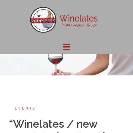
Skip
to
content
EVENTS
“Winelates / new