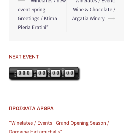
Post
⟵
“Winelates / new
Winelates / Event:
navigation
event Spring
Wine & Chocolate /
Greetings / Ktima
Argatia Winery
⟶
Pieria Eratini”
NEXT EVENT
minutes
seconds
0
0
0
0
0
0
0
0
0
hours
days
ΠΡΌΣΦΑΤΑ ΆΡΘΡΑ
“Winelates / Events : Grand Opening Season /
Domaine Hatzimichalis”