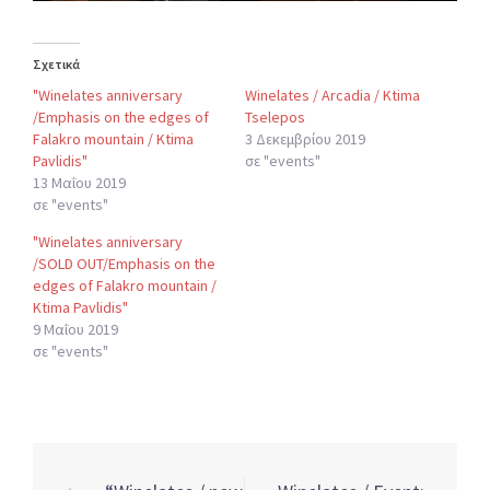
Σχετικά
"Winelates anniversary
Winelates / Arcadia / Ktima
/Emphasis on the edges of
Tselepos
Falakro mountain / Ktima
3 Δεκεμβρίου 2019
Pavlidis"
σε "events"
13 Μαΐου 2019
σε "events"
"Winelates anniversary
/SOLD OUT/Emphasis on the
edges of Falakro mountain /
Ktima Pavlidis"
9 Μαΐου 2019
σε "events"