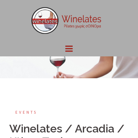
Skip
to
content
EVENTS
Winelates / Arcadia /