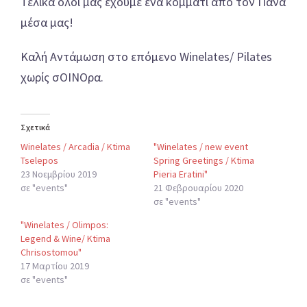
Τελικά όλοι μας έχουμε ένα κομμάτι από τον Πάνα
μέσα μας!
Καλή Αντάμωση στο επόμενο Winelates/ Pilates
χωρίς σΟΙΝΟρα.
Σχετικά
Winelates / Arcadia / Ktima
"Winelates / new event
Tselepos
Spring Greetings / Ktima
23 Νοεμβρίου 2019
Pieria Eratini"
σε "events"
21 Φεβρουαρίου 2020
σε "events"
"Winelates / Olimpos:
Legend & Wine/ Ktima
Chrisostomou"
17 Μαρτίου 2019
σε "events"