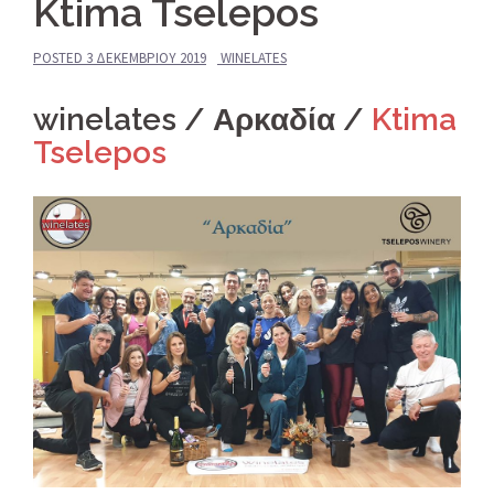
Ktima Tselepos
POSTED
3 ΔΕΚΕΜΒΡΊΟΥ 2019
WINELATES
winelates / Αρκαδία /
Ktima
Tselepos