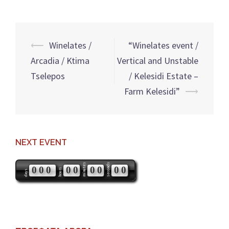
Post
⟵
Winelates /
“Winelates event /
navigation
Arcadia / Ktima
Vertical and Unstable
Tselepos
/ Kelesidi Estate –
Farm Kelesidi”
⟶
NEXT EVENT
minutes
seconds
0
0
0
0
0
0
0
0
0
hours
days